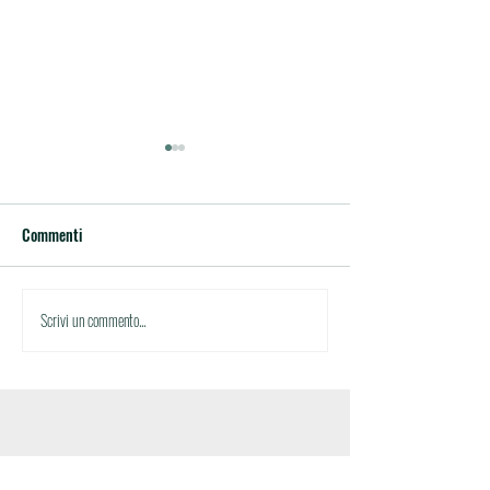
Commenti
Circolare n.34
Circolare n.33
Scrivi un commento...