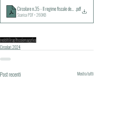
Circolare n.35 - Il regime fiscale degli omaggi - imposte sui redditi, IRAP e
.pdf
Scarica PDF • 260KB
redditi
irap
fisco
omaggi
va
Circolari 2024
Post recenti
Mostra tutti