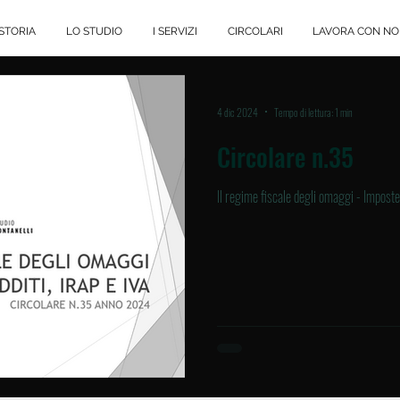
STORIA
LO STUDIO
I SERVIZI
CIRCOLARI
LAVORA CON NO
4 dic 2024
Tempo di lettura: 1 min
Circolare n.35
Il regime fiscale degli omaggi - Imposte 