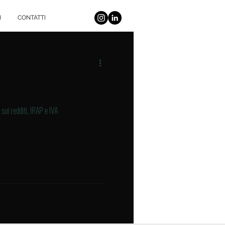
I
CONTATTI
sui redditi, IRAP e IVA