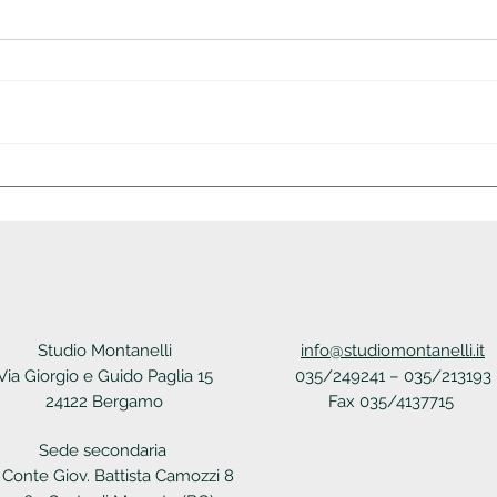
Circolare n.34
Circo
Studio Montanelli
info@studiomontanelli.it
Via Giorgio e Guido Paglia 15
035/249241 – 035/213193
24122 Bergamo
Fax 035/4137715
Sede secondaria
 Conte Giov. Battista Camozzi 8