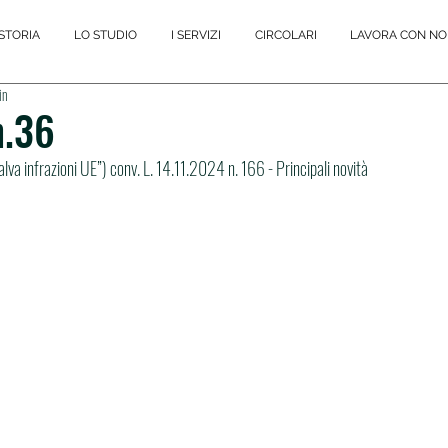
STORIA
LO STUDIO
I SERVIZI
CIRCOLARI
LAVORA CON NO
in
n.36
lva infrazioni UE”) conv. L. 14.11.2024 n. 166 - Principali novità