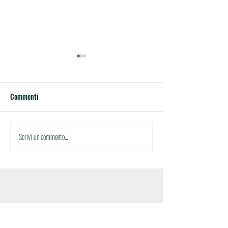
Commenti
Circolare n.35
Circolare n.34
Scrivi un commento...