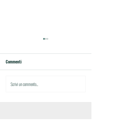
Commenti
Circolare n.35
Circolare n.34
Scrivi un commento...