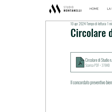
HOME
LA 
10 apr 2024
Tempo di lettura: 1 m
Circolare d
Circolare di Studi
Scarica PDF • 378KB
Il concordato preventivo bien