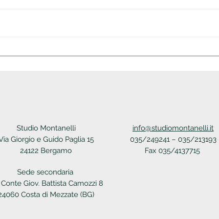
Circolare n.35
Circo
Studio Montanelli
info@studiomontanelli.it
Via Giorgio e Guido Paglia 15
035/249241 – 035/213193
24122 Bergamo
Fax 035/4137715
Sede secondaria
 Conte Giov. Battista Camozzi 8
24060 Costa di Mezzate (BG)