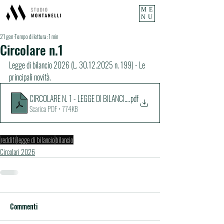
ME
NU
21 gen
Tempo di lettura: 1 min
Circolare n.1
Legge di bilancio 2026 (L. 30.12.2025 n. 199) - Le 
principali novità.
CIRCOLARE N. 1 - LEGGE DI BILANCIO 2026
.pdf
Scarica PDF • 774KB
redditi
legge di bilancio
bilancio
Circolari 2026
Commenti