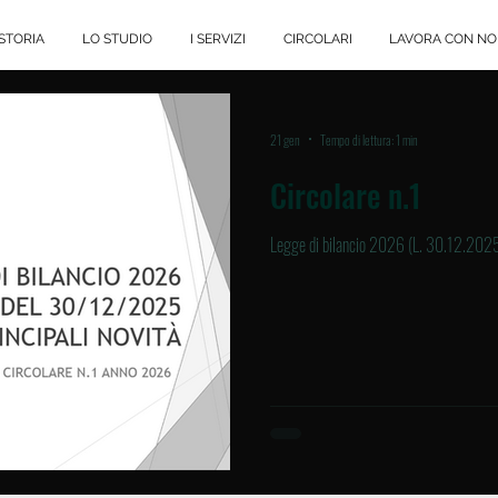
STORIA
LO STUDIO
I SERVIZI
CIRCOLARI
LAVORA CON NO
21 gen
Tempo di lettura: 1 min
Circolare n.1
Legge di bilancio 2026 (L. 30.12.2025 n