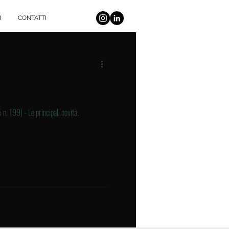
I
CONTATTI
. 199) - Le principali novità.