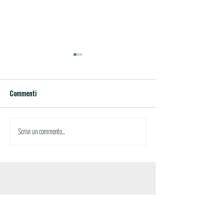
Commenti
Circolare n.27
Circolare n.26
Scrivi un commento...