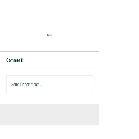
Commenti
Circolare n.27
Circolare n.26
Scrivi un commento...