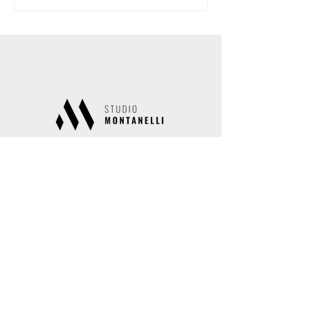
Studio Montanelli
Via Giorgio e Guido Paglia 15
24122 Bergamo
Sede secondaria
Via Conte Giov. Battista Camozzi 8
24060 Costa di Mezzate (BG)
info@studiomontanelli.it
035/249241 – 035/213193