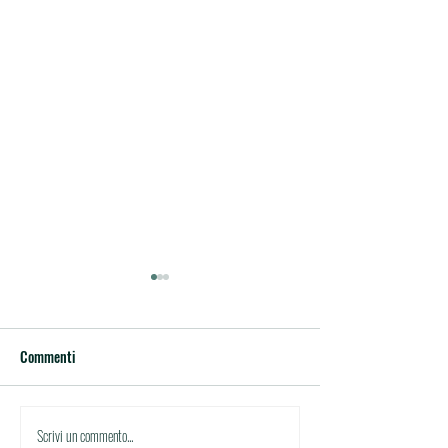
Commenti
Circolare di studio
Circolare di studio n.30
Scrivi un commento...