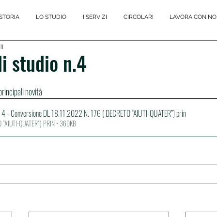
STORIA
LO STUDIO
I SERVIZI
CIRCOLARI
LAVORA CON NO
in
i studio n.4
rincipali novità
n. 4 - Conversione DL 18.11.2022 N
. 176 ( DECRETO “AIUTI-QUATER”) prin
ECRETO “AIUTI-QUATER”) PRIN • 360KB