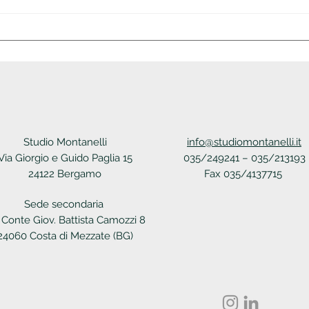
Circo
Circolare di studio n.30
Studio Montanelli
info@studiomontanelli.it
Via Giorgio e Guido Paglia 15
035/249241 – 035/213193
24122 Bergamo
Fax 035/4137715
Sede secondaria
 Conte Giov. Battista Camozzi 8
24060 Costa di Mezzate (BG)