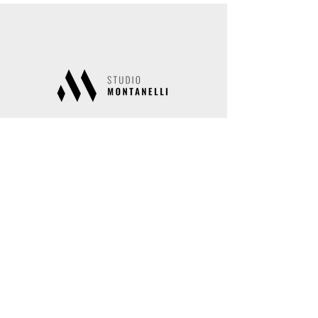
Studio Montanelli
Via Giorgio e Guido Paglia 15
24122 Bergamo
Sede secondaria
Via Conte Giov. Battista Camozzi 8
24060 Costa di Mezzate (BG)
info@studiomontanelli.it
035/249241 – 035/213193
Fax 035/4137715