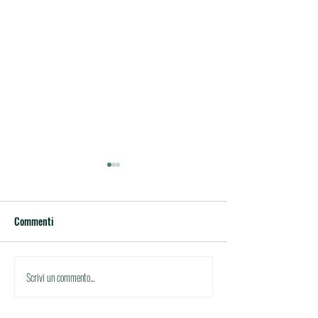
Commenti
Circolare di studio
Circolare di studio n.30
Scrivi un commento...