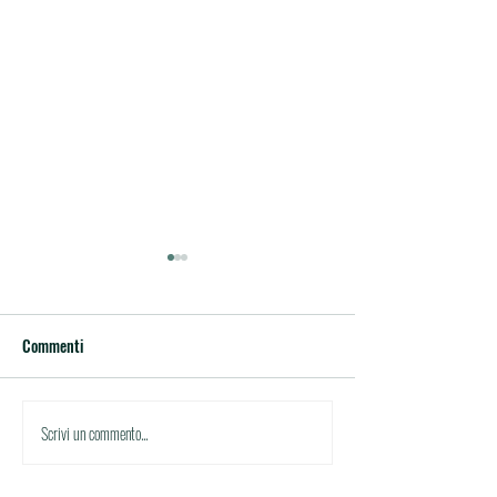
Commenti
Circolare di studio n.21
Circolare di studio
Scrivi un commento...