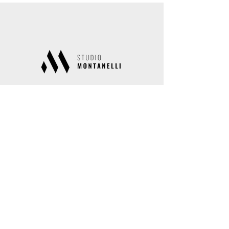
Studio Montanelli
Via Giorgio e Guido Paglia 15
24122 Bergamo
Sede secondaria
Via Conte Giov. Battista Camozzi 8
24060 Costa di Mezzate (BG)
info@studiomontanelli.it
035/249241 – 035/213193
Fax 035/4137715