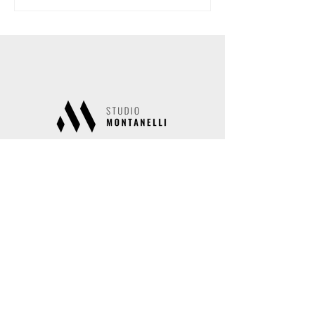
Studio Montanelli
Via Giorgio e Guido Paglia 15
24122 Bergamo
Sede secondaria
Via Conte Giov. Battista Camozzi 8
24060 Costa di Mezzate (BG)
info@studiomontanelli.it
035/249241 – 035/213193