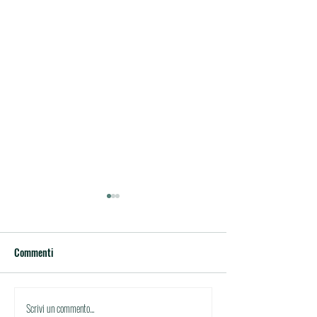
Commenti
Circolare di studio n.21
Circolare di studio
Scrivi un commento...