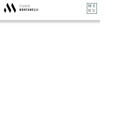
ME
NU