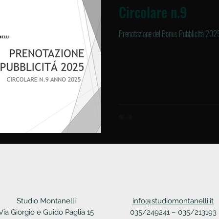
Circolare n.9
Prenotazione del Bonus Pubblicità 202
Studio Montanelli
info@studiomontanelli.it
Via Giorgio e Guido Paglia 15
035/249241 – 035/213193