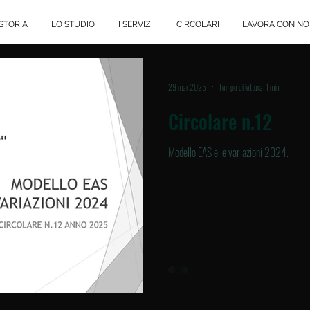
STORIA
LO STUDIO
I SERVIZI
CIRCOLARI
LAVORA CON NO
29 mar 2025
Tempo di lettura: 1 min
Circolare n.12
Modello EAS e le variazioni 2024.