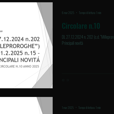
6 mar 2025
Tempo di lettura: 1 min
Circolare n.10
DL 27.12.2024 n. 202 (c.d. “Milleproro
Principali novità
1 mar 2025
Tempo di lettura: 1 min